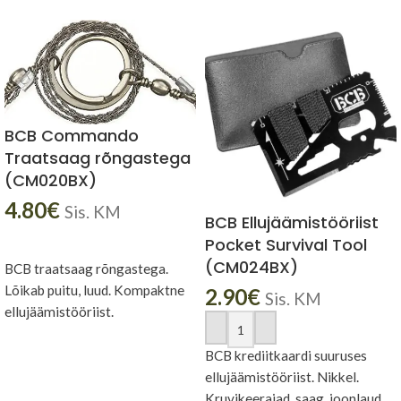
BCB Commando
Traatsaag rõngastega
(CM020BX)
4.80
€
Sis. KM
BCB Ellujäämistööriist
Pocket Survival Tool
LISA KORVI
(CM024BX)
BCB traatsaag rõngastega.
Lõikab puitu, luud. Kompaktne
2.90
€
Sis. KM
ellujäämistööriist.
LISA KORVI
BCB krediitkaardi suuruses
ellujäämistööriist. Nikkel.
Kruvikeerajad, saag, joonlaud