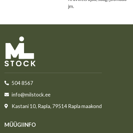
jm.
504 8567
info@milstock.ee
Kastani 10, Rapla, 79514 Rapla maakond
MÜÜGIINFO