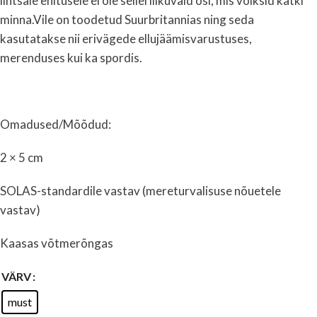
lihtsale ehitusele ei ole sellel liikuvaid osi, mis võiksid katki
minna.Vile on toodetud Suurbritannias ning seda
kasutatakse nii erivägede ellujäämisvarustuses,
merenduses kui ka spordis.
Omadused/Mõõdud:
2 × 5 cm
SOLAS-standardile vastav (mereturvalisuse nõuetele
vastav)
Kaasas võtmerõngas
VÄRV
must