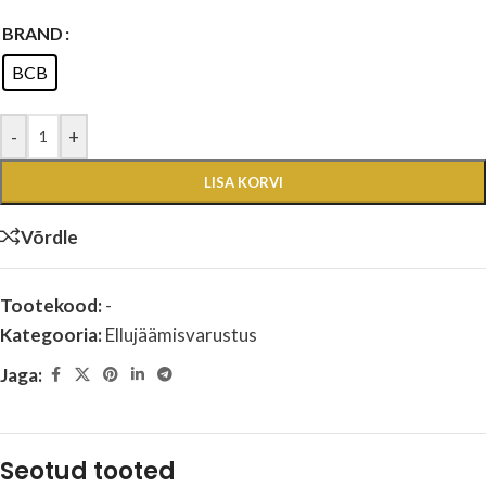
BRAND
BCB
-
+
LISA KORVI
Võrdle
Tootekood:
-
Kategooria:
Ellujäämisvarustus
Jaga:
Seotud tooted