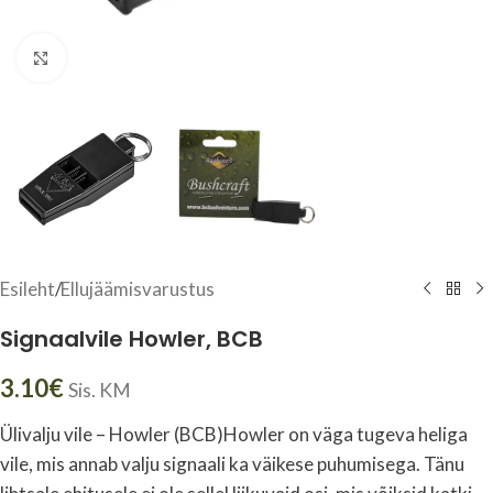
Click to enlarge
Esileht
/
Ellujäämisvarustus
Signaalvile Howler, BCB
3.10
€
Sis. KM
Ülivalju vile – Howler (BCB)Howler on väga tugeva heliga
vile, mis annab valju signaali ka väikese puhumisega. Tänu