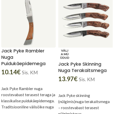
Jack Pyke Rambler
VÄLJ
A MÜ
Nuga
ÜDUD
Puidukäepidemega
Jack Pyke Skinning
Nuga Terakaitsmega
10.14
€
Sis. KM
13.97
€
Sis. KM
LISA KORVI
LOE EDASI
Jack Pyke Rambler nuga
roostevabast terasest teraga ja
Jack Pyke skinning
klassikalise puidukäepidemega.
(nülgimis)nuga terakaitsmega
Traditsiooniline välisõike nuga
– roostevabast terasest
toidu valmistamiseks, nööride
nülgimisteras