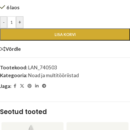
6 laos
-
+
LISA KORVI
Võrdle
Tootekood:
LAN_740503
Kategooria:
Noad ja multitööriistad
Jaga:
Seotud tooted