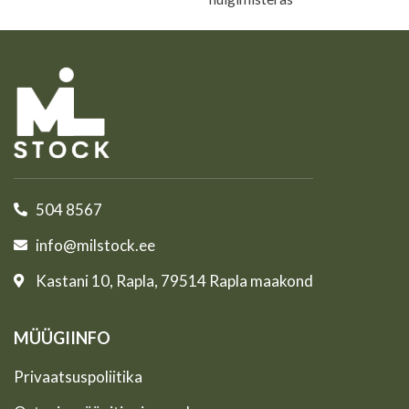
lõikamiseks ja metsa­selviku
puidukäepidemega.
jaoks.
Terakaitsme sisaldav pakett.
Hädavajalik tööriist
jahimeestele.
504 8567
info@milstock.ee
Kastani 10, Rapla, 79514 Rapla maakond
MÜÜGIINFO
Privaatsuspoliitika