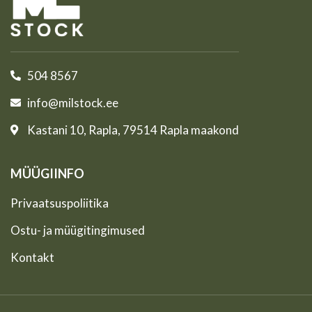
504 8567
info@milstock.ee
Kastani 10, Rapla, 79514 Rapla maakond
MÜÜGIINFO
Privaatsuspoliitika
Ostu- ja müügitingimused
Kontakt