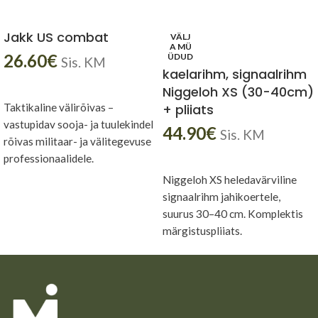
Jakk US combat
VÄLJ
A MÜ
26.60
€
ÜDUD
Sis. KM
kaelarihm, signaalrihm
LISA KORVI
Niggeloh XS (30-40cm)
Taktikaline välirõivas –
+ pliiats
vastupidav sooja- ja tuulekindel
44.90
€
Sis. KM
rõivas militaar- ja välitegevuse
professionaalidele.
LOE EDASI
Niggeloh XS heledavärviline
signaalrihm jahikoertele,
suurus 30–40 cm. Komplektis
märgistuspliiats.