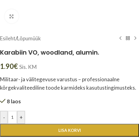
Click to enlarge
Esileht
/
Lõpumüük
Karabiin VO, woodland, alumin.
1.90
€
Sis. KM
Militaar- ja välitegevuse varustus – professionaalne
kõrgekvaliteediline toode karmideks kasutustingimusteks.
8 laos
-
+
LISA KORVI